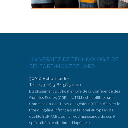
UNIVERSITÉ DE TECHNOLOGIE DE
BELFORT-MONTBÉLIARD
90010 Belfort cedex
Tel : +33 (0) 3 84 58 30 00
Etablissement public membre de la Conférence des
Grandes Ecoles (CGE), l’UTBM est habilitée par la
Commission des Titres d’Ingénieur (CTI) à délivrer le
titre d’ingénieur français et le label européen de
qualité EUR-ACE pour la reconnaissance de ses 9
spécialités de diplôme d’ingénieur.