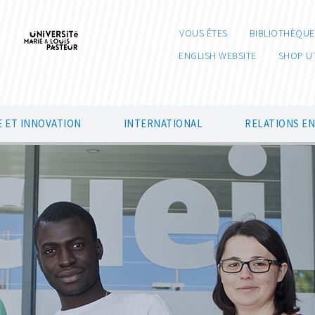
VOUS ÊTES
BIBLIOTHÈQUE
ENGLISH WEBSITE
SHOP U
 ET INNOVATION
INTERNATIONAL
RELATIONS E