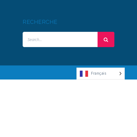
RECHERCHE
Français
© Copyright 2017 UTBM – Webdesign :
madcolor.fr
Mentions légales