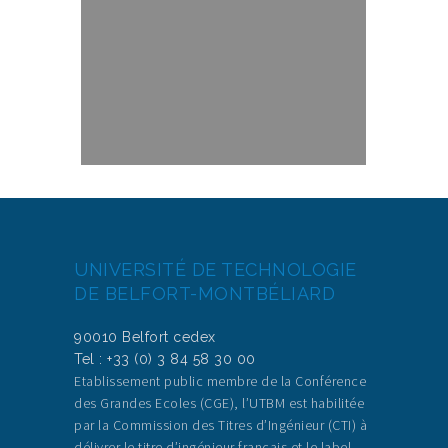
UNIVERSITÉ DE TECHNOLOGIE
DE BELFORT-MONTBÉLIARD
90010 Belfort cedex
Tel : +33 (0) 3 84 58 30 00
Etablissement public membre de la Conférence
des Grandes Ecoles (CGE), l’UTBM est habilitée
par la Commission des Titres d’Ingénieur (CTI) à
délivrer le titre d’ingénieur français et le label