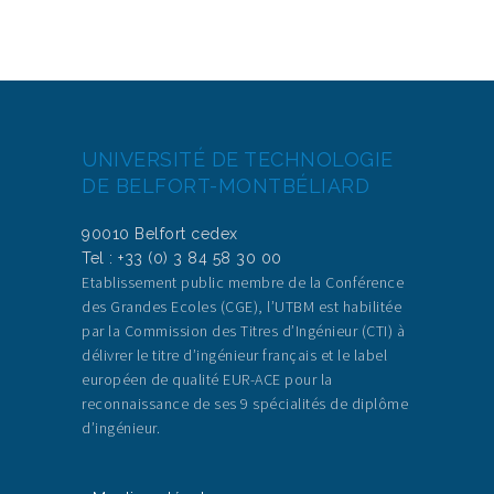
UNIVERSITÉ DE TECHNOLOGIE
DE BELFORT-MONTBÉLIARD
90010 Belfort cedex
Tel : +33 (0) 3 84 58 30 00
Etablissement public membre de la Conférence
des Grandes Ecoles (CGE), l’UTBM est habilitée
par la Commission des Titres d’Ingénieur (CTI) à
délivrer le titre d’ingénieur français et le label
européen de qualité EUR-ACE pour la
reconnaissance de ses 9 spécialités de diplôme
d’ingénieur.