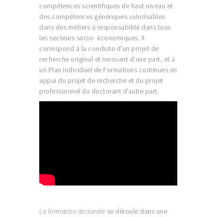
compétences scientifiques de haut niveau et
des compétences génériques valorisables
dans des métiers à responsabilité dans tous
les secteurs socio- économiques. Il
correspond à la conduite d’un projet de
recherche original et innovant d’une part, et à
un Plan Individuel de Formations continues en
appui du projet de recherche et du projet
professionnel du doctorant d’autre part.
La formation doctorale
se déroule dans une