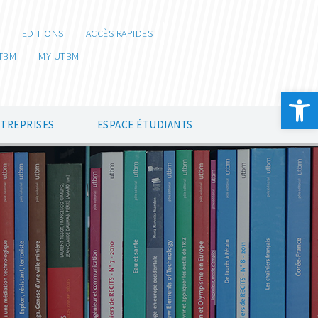
EDITIONS
ACCÈS RAPIDES
TBM
MY UTBM
Ouvrir la 
NTREPRISES
ESPACE ÉTUDIANTS