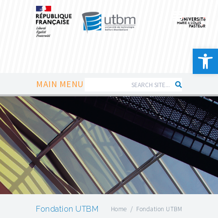
Ouvrir la 
MAIN MENU
Fondation UTBM
Home
/
Fondation UTBM