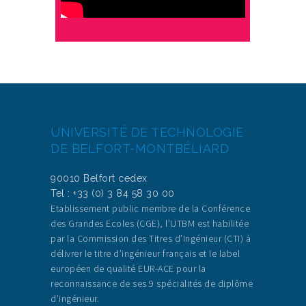
UNIVERSITÉ DE TECHNOLOGIE
DE BELFORT-MONTBÉLIARD
90010 Belfort cedex
Tel : +33 (0) 3 84 58 30 00
Etablissement public membre de la Conférence
des Grandes Ecoles (CGE), l’UTBM est habilitée
par la Commission des Titres d’Ingénieur (CTI) à
délivrer le titre d’ingénieur français et le label
européen de qualité EUR-ACE pour la
reconnaissance de ses 9 spécialités de diplôme
d’ingénieur.