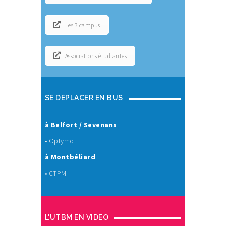
Les 3 campus
Associations étudiantes
SE DEPLACER EN BUS
à Belfort / Sevenans
•
Optymo
à Montbéliard
•
CTPM
L'UTBM EN VIDEO