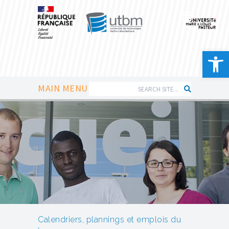
Ouvrir la 
MAIN MENU
Calendriers, plannings et emplois du