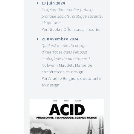
13 juin 2024
L’exploration urbaine (urbex) :
pratique sociale, pratique savante,
illégalisme…
Par Nicolas Offenstadt, historien
21 novembre 2024
Quel est le rôle du design
d’interfaces dans l’impact
écologique du numérique ?
Nolwenn Maudet, Maître de
conférences en design
Par Anaëlle Beignon, doctorante
en design