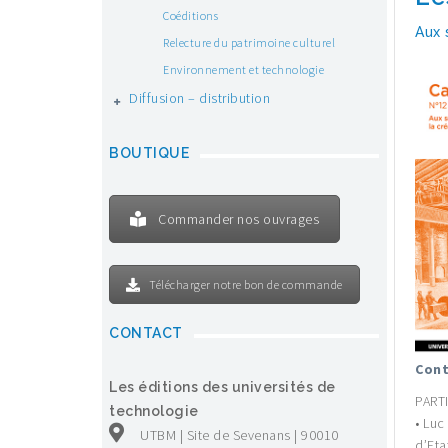
Coéditions
Aux 
Relecture du patrimoine culturel
Environnement et technologie
Diffusion – distribution
BOUTIQUE
Commander nos ouvrages
Télécharger notre bon de commande
CONTACT
Cont
Les éditions des universités de
PARTI
technologie
• Luc
UTBM | Site de Sevenans | 90010
d’Eta