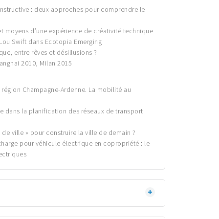
onstructive : deux approches pour comprendre le
 et moyens d’une expérience de créativité technique
e Lou Swift dans Ecotopia Emerging
ue, entre rêves et désillusions ?
Shanghai 2010, Milan 2015
 la région Champagne-Ardenne. La mobilité au
re dans la planification des réseaux de transport
de ville » pour construire la ville de demain ?
echarge pour véhicule électrique en copropriété : le
ectriques