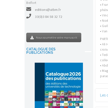
Belfort
• Fra
editions@utbm.fr
phéno
• Vin
33(0)3 84 58 32 72
• Noé
• Gui
• Van
Nous soumettre votre manuscrit
PARTI
• Ali
crois
CATALOGUE DES
PUBLICATIONS
• Ted
colle
• Abd
• Mag
parad
Les 