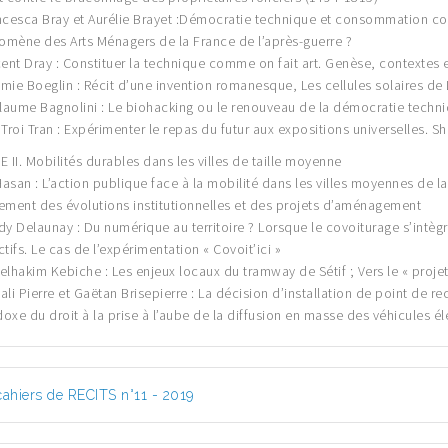
ncesca Bray et Aurélie Brayet :Démocratie technique et consommation c
mène des Arts Ménagers de la France de l’après-guerre ?
cent Dray : Constituer la technique comme on fait art. Genèse, contextes
mie Boeglin : Récit d’une invention romanesque, Les cellules solaires d
llaume Bagnolini : Le biohacking ou le renouveau de la démocratie techniq
 Troi Tran : Expérimenter le repas du futur aux expositions universelles. 
E II. Mobilités durables dans les villes de taille moyenne
 Hasan : L’action publique face à la mobilité dans les villes moyennes de
ement des évolutions institutionnelles et des projets d’aménagement
dy Delaunay : Du numérique au territoire ? Lorsque le covoiturage s’intèg
ctifs. Le cas de l’expérimentation « Covoit’ici »
elhakim Kebiche : Les enjeux locaux du tramway de Sétif ; Vers le « projet 
ali Pierre et Gaëtan Brisepierre : La décision d’installation de point de r
oxe du droit à la prise à l’aube de la diffusion en masse des véhicules él
cahiers de RECITS n°11 - 2019