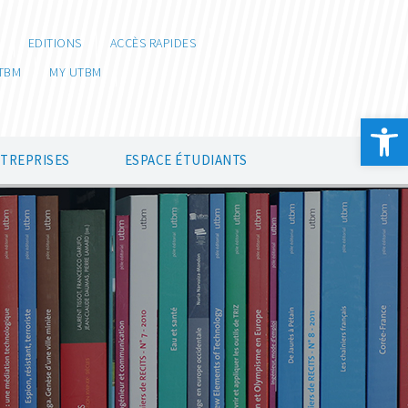
EDITIONS
ACCÈS RAPIDES
TBM
MY UTBM
Ouvrir la 
NTREPRISES
ESPACE ÉTUDIANTS