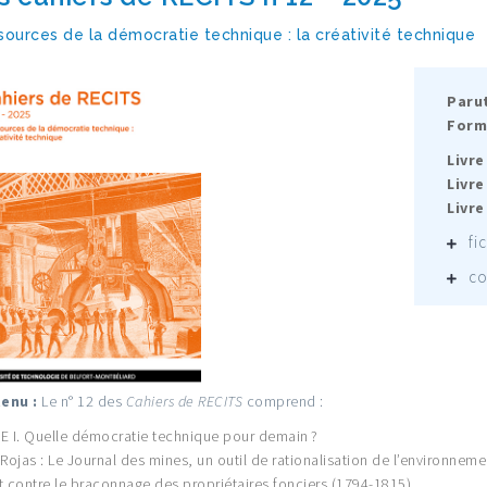
sources de la démocratie technique : la créativité technique
Parut
Form
Livre
Livre
Livre
fi
co
enu :
Le n° 12 des
Cahiers de RECITS
comprend :
E I. Quelle démocratie technique pour demain ?
 Rojas : Le Journal des mines, un outil de rationalisation de l’environnem
t contre le braconnage des propriétaires fonciers (1794-1815)