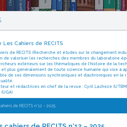
S
 Les Cahiers de RECITS
iers de RECITS (Recherche et études sur le changement indust
n de valoriser les recherches des membres du laboratoire épon
rcheurs extérieurs sur les thématiques de l’histoire de la tech
n et plus généralement de toute science humaine qui vise à
ble de ses dimensions synchroniques et diachroniques en le r
ualité.
teur et rédactrices en chef de la revue : Cyril Lacheze (UTB
 (UGA)
cahiers de RECITS n°12 - 2025
s cahiers de RECITS n°12 – 2025