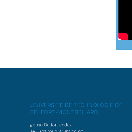
UNIVERSITÉ DE TECHNOLOGIE DE
BELFORT-MONTBÉLIARD
90010 Belfort cedex
Tel : +33 (0) 3 84 58 30 00