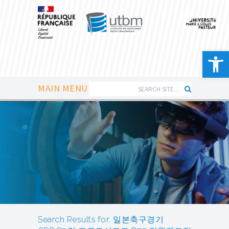
Ouvrir la 
MAIN MENU
Search Results for: 일본축구경기