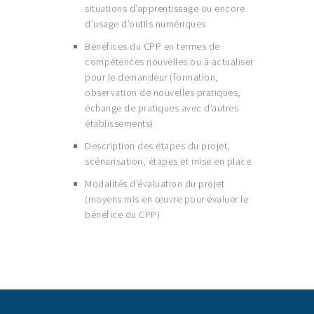
situations d’apprentissage ou encore
d’usage d’outils numériques
Bénéfices du CPP en termes de
compétences nouvelles ou à actualiser
pour le demandeur (formation,
observation de nouvelles pratiques,
échange de pratiques avec d’autres
établissements)
Description des étapes du projet,
scénarisation, étapes et mise en place
Modalités d’évaluation du projet
(moyens mis en œuvre pour évaluer le
bénéfice du CPP)