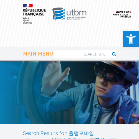
Ouvrir la 
MAIN MENU
Search Results for: 홀덤모바일