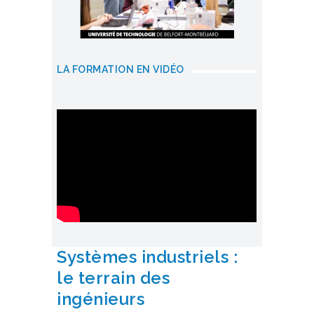
LA FORMATION EN VIDÉO
Systèmes industriels :
le terrain des
ingénieurs