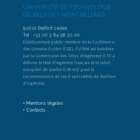
UNIVERSITÉ DE TECHNOLOGIE
9/11 Janvier : LYON
DE BELFORT-MONTBÉLIARD
(L'Étudiant)
9/10 Janvier : AMIENS
(L'Étudiant)
90010 Belfort cedex
23/24 Janvier :
Tel : +33 (0) 3 84 58 30 00
POITIERS (L'Étudiant)
Etablissement public membre de la Conférence
24 Janvier : METZ
des Grandes Ecoles (CGE), l’UTBM est habilitée
(Studyrama)
par la Commission des Titres d’Ingénieur (CTI) à
délivrer le titre d’ingénieur français et le label
européen de qualité EUR-ACE pour la
reconnaissance de ses 9 spécialités de diplôme
d’ingénieur.
+ Mentions légales
+ Contacts