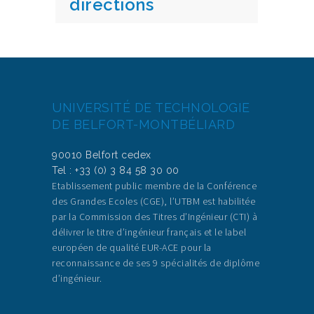
directions
UNIVERSITÉ DE TECHNOLOGIE
DE BELFORT-MONTBÉLIARD
90010 Belfort cedex
Tel : +33 (0) 3 84 58 30 00
Etablissement public membre de la Conférence
des Grandes Ecoles (CGE), l’UTBM est habilitée
par la Commission des Titres d’Ingénieur (CTI) à
délivrer le titre d’ingénieur français et le label
européen de qualité EUR-ACE pour la
reconnaissance de ses 9 spécialités de diplôme
d’ingénieur.