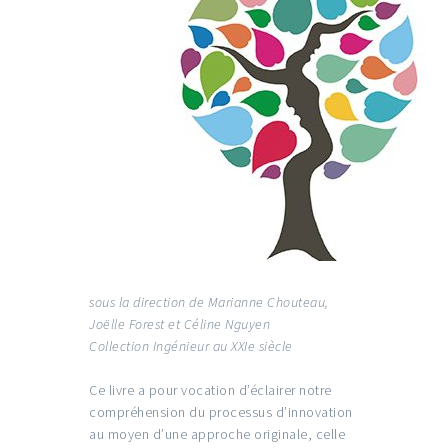
sous la direction de Marianne Chouteau,
Joëlle Forest et Céline Nguyen
Collection Ingénieur au XXIe siècle
Ce livre a pour vocation d’éclairer notre
compréhension du processus d’innovation
au moyen d’une approche originale, celle