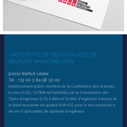
UNIVERSITÉ DE TECHNOLOGIE DE
BELFORT-MONTBÉLIARD
90010 Belfort cedex
Tel : +33 (0) 3 84 58 30 00
Etablissement public membre de la Conférence des Grandes
Ecoles (CGE), l’UTBM est habilitée par la Commission des
Titres d’Ingénieur (CTI) à délivrer le titre d’ingénieur français et
le label européen de qualité EUR-ACE pour la reconnaissance
de ses 9 spécialités de diplôme d’ingénieur.