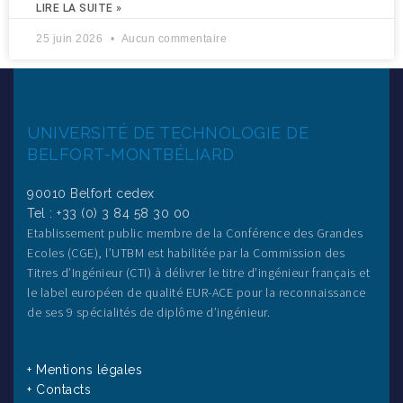
LIRE LA SUITE »
25 juin 2026
Aucun commentaire
UNIVERSITÉ DE TECHNOLOGIE DE
BELFORT-MONTBÉLIARD
90010 Belfort cedex
Tel : +33 (0) 3 84 58 30 00
Etablissement public membre de la Conférence des Grandes
Ecoles (CGE), l’UTBM est habilitée par la Commission des
Titres d’Ingénieur (CTI) à délivrer le titre d’ingénieur français et
le label européen de qualité EUR-ACE pour la reconnaissance
de ses 9 spécialités de diplôme d’ingénieur.
+ Mentions légales
+ Contacts