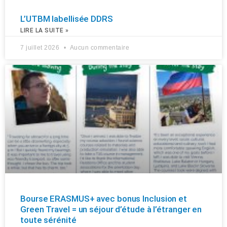
L’UTBM labellisée DDRS
LIRE LA SUITE »
7 juillet 2026
Aucun commentaire
Bourse ERASMUS+ avec bonus Inclusion et
Green Travel = un séjour d’étude à l’étranger en
toute sérénité