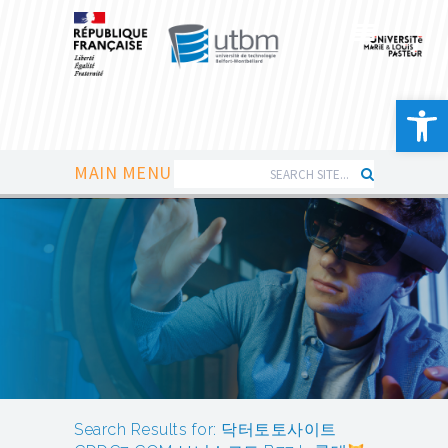
Ouvrir la 
MAIN MENU
Search Results for: 닥터토토사이트